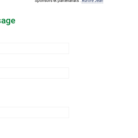
Sponsors et partenariats :
Aurore Jean
sage