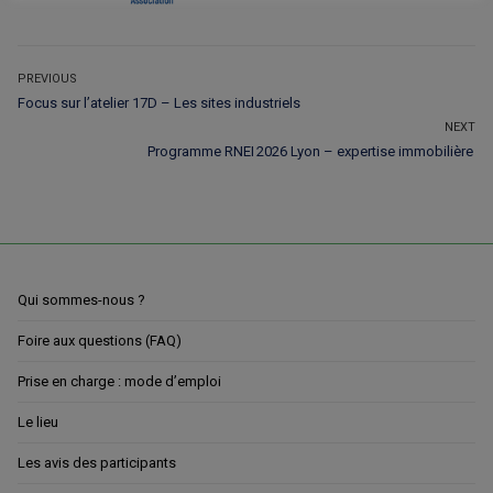
Navigation
PREVIOUS
Previous
Focus sur l’atelier 17D – Les sites industriels
de
post:
NEXT
l’article
Next
Programme RNEI 2026 Lyon – expertise immobilière
post:
Qui sommes-nous ?
Foire aux questions (FAQ)
Prise en charge : mode d’emploi
Le lieu
Les avis des participants