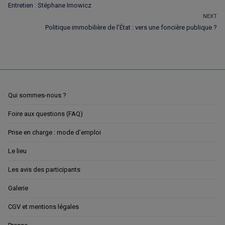
Previous
Entretien : Stéphane Imowicz
de
post:
NEXT
l’article
Next
Politique immobilière de l’État : vers une foncière publique ?
post:
Qui sommes-nous ?
Foire aux questions (FAQ)
Prise en charge : mode d’emploi
Le lieu
Les avis des participants
Galerie
CGV et mentions légales