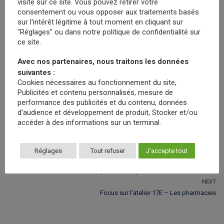
visite sur ce site. Vous pouvez retirer votre
* Tous les ateliers se composent d’une partie pratique pour laquelle il est
consentement ou vous opposer aux traitements basés
conseillé de se munir d’un ordinateur portable.
sur l'intérêt légitime à tout moment en cliquant sur
"Réglages" ou dans notre politique de confidentialité sur
✅ Pourquoi suivre cette formation ?
ce site.
Avec nos partenaires, nous traitons les données
Découvrir les fondamentaux de l’IA appliquée à l’expertise
suivantes :
immobilière
Cookies nécessaires au fonctionnement du site,
Identifier les biais et enjeux éthiques de l’IA
Publicités et contenu personnalisés, mesure de
Maîtriser les applications concrètes de l’IA pour les experts
performance des publicités et du contenu, données
d'audience et développement de produit, Stocker et/ou
accéder à des informations sur un terminal.
✍🏻
Je m’inscris à cet atelier
Réglages
Tout refuser
J'accepte tout
Navigation
PREVIOUS
Previous
Focus sur l’atelier 16G – Les risques climatiques
de
post:
NEXT
l’article
Next
Focus sur l’atelier 17E – Les pharmacies
post: