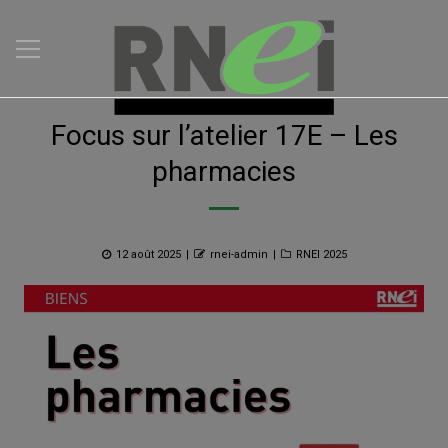
Focus sur l’atelier 17E – Les
pharmacies
Posted
Author
Categories
12 août 2025
rnei-admin
RNEI 2025
on