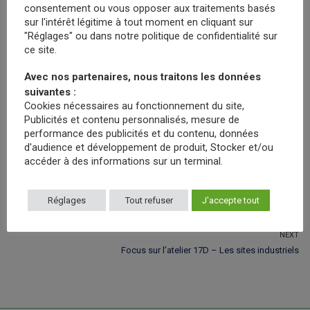
consentement ou vous opposer aux traitements basés
conseillé de se munir d’un ordinateur portable.
sur l'intérêt légitime à tout moment en cliquant sur
"Réglages" ou dans notre politique de confidentialité sur
✅ Pourquoi suivre cette formation ?
ce site.
Comprendre les enjeux actuels du marché pharmaceutique
Avec nos partenaires, nous traitons les données
Maîtriser l’évaluation d’un commerce réglementé
suivantes :
Cookies nécessaires au fonctionnement du site,
Intégrer des outils modernes comme l’intelligence artificielle dans
Publicités et contenu personnalisés, mesure de
l’analyse
performance des publicités et du contenu, données
d'audience et développement de produit, Stocker et/ou
✍🏻
Je m’inscris à cet atelier
accéder à des informations sur un terminal.
Réglages
Tout refuser
J'accepte tout
Navigation
PREVIOUS
Previous
Focus sur l’atelier 17F – L’intelligence artificielle
de
post:
NEXT
l’article
Next
Focus sur l’atelier 17D – Les sites industriels
post: